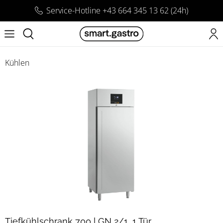
Service-Hotline +43 664 345 13 62 (24h)
Kühlen
Tiefkühlschrank 700 l GN 2/1, 1 Tür