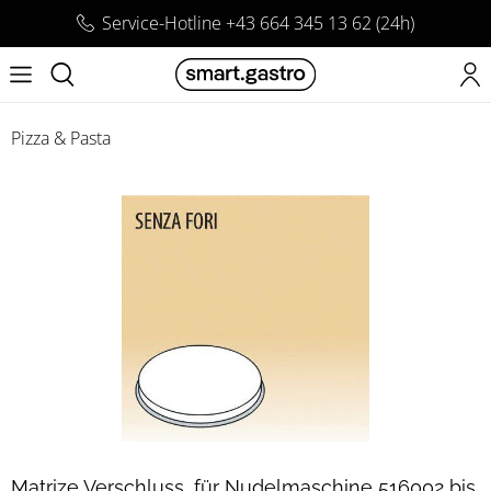
Service-Hotline +43 664 345 13 62 (24h)
Pizza & Pasta
Matrize Verschluss, für Nudelmaschine 516002 bis