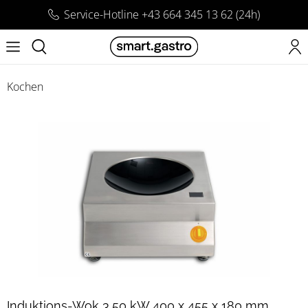
Service-Hotline +43 664 345 13 62 (24h)
Kochen
Induktions-Wok 3,50 kW 400 x 455 x 180 mm