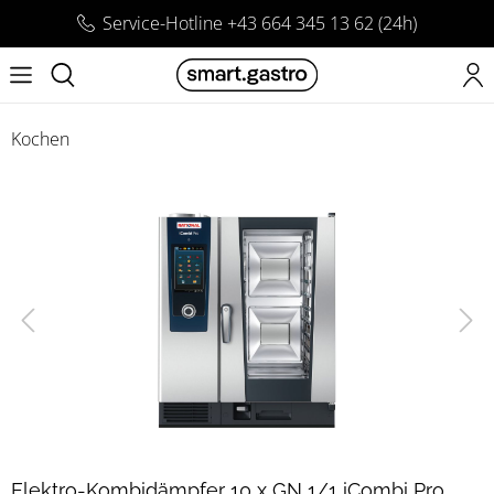
Service-Hotline +43 664 345 13 62 (24h)
Kochen
Elektro-Kombidämpfer 10 x GN 1/1 iCombi Pro